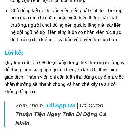
công cộng khi thực hiện đổi thưởng.
Chủ động kết nối tư vấn viên nếu phát sinh lỗi: Trường
hợp giao dịch bị chậm hoặc xuất hiện thông báo bất
thường, người chơi đừng nên quá lo lắng mà hãy liên
hệ đội ngũ hỗ trợ. Nền tảng luôn có nhân viên túc trực
để hướng dẫn kiểm tra và bảo vệ quyền lợi của bạn.
Lời kết
Quy trình rút tiền O8 được xây dựng theo hướng rõ ràng và
dễ dàng theo tác giúp người chơi yên tâm khi thực hiện
giao dịch. Thành viên chỉ cần tuân thủ đúng quy định, việc
nhận thưởng sẽ nhanh chóng và hạn chế xảy ra sự cố
không đáng có.
Xem Thêm:
Tải App O8
| Cá Cược
Thuận Tiện Ngay Trên Di Động Cá
Nhân