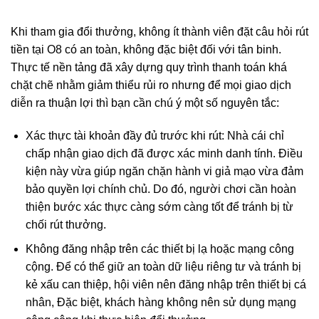
Khi tham gia đổi thưởng, không ít thành viên đặt câu hỏi rút
tiền tại O8 có an toàn, không đặc biệt đối với tân binh.
Thực tế nền tảng đã xây dựng quy trình thanh toán khá
chặt chẽ nhằm giảm thiểu rủi ro nhưng để mọi giao dịch
diễn ra thuận lợi thì bạn cần chú ý một số nguyên tắc:
Xác thực tài khoản đầy đủ trước khi rút: Nhà cái chỉ
chấp nhận giao dịch đã được xác minh danh tính. Điều
kiện này vừa giúp ngăn chặn hành vi giả mạo vừa đảm
bảo quyền lợi chính chủ. Do đó, người chơi cần hoàn
thiện bước xác thực càng sớm càng tốt để tránh bị từ
chối rút thưởng.
Không đăng nhập trên các thiết bị lạ hoặc mạng công
cộng. Để có thể giữ an toàn dữ liệu riêng tư và tránh bị
kẻ xấu can thiệp, hội viên nên đăng nhập trên thiết bị cá
nhân, Đặc biệt, khách hàng không nên sử dụng mạng