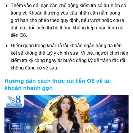
Thêm vào đó, bạn cần chủ động kiểm tra số dư hiện có
trong ví. Khoản thưởng yêu cầu nhận cần nằm trong
giới hạn cho phép theo quy định, nếu vượt hoặc chưa
đạt mức tối thiểu thì hệ thống không tiếp nhận lệnh rút
tiền O8.
Điểm quan trọng khác là tài khoản ngân hàng đã liên
kết sẽ không thể tuỳ ý chỉnh sửa. Vì thế, người chơi nên
kiểm tra kỹ càng ngay từ bước đăng ký để tránh rắc rối
không đáng có về sau.
Hướng dẫn cách thức rút tiền O8 về tài
khoản nhanh gọn