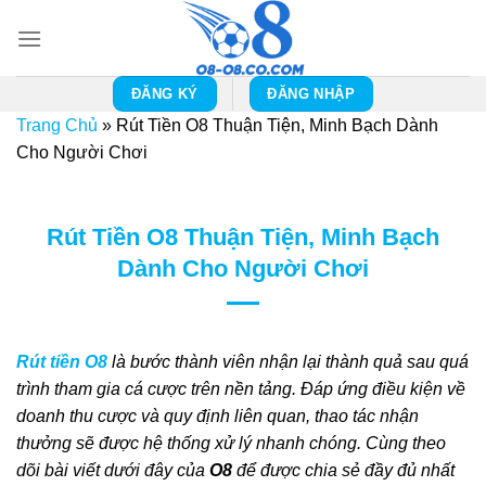
Skip
to
content
ĐĂNG KÝ
ĐĂNG NHẬP
Trang Chủ
»
Rút Tiền O8 Thuận Tiện, Minh Bạch Dành
Cho Người Chơi
Rút Tiền O8 Thuận Tiện, Minh Bạch
Dành Cho Người Chơi
Rút tiền O8
là bước thành viên nhận lại thành quả sau quá
trình tham gia cá cược trên nền tảng. Đáp ứng điều kiện về
doanh thu cược và quy định liên quan, thao tác nhận
thưởng sẽ được hệ thống xử lý nhanh chóng. Cùng theo
dõi bài viết dưới đây của
O8
để được chia sẻ đầy đủ nhất