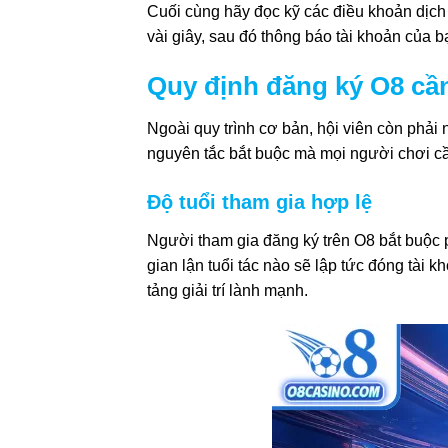
Cuối cùng hãy đọc kỹ các điều khoản dịch 
vài giây, sau đó thông báo tài khoản của 
Quy định đăng ký O8 cần
Ngoài quy trình cơ bản, hội viên còn phả
nguyên tắc bắt buộc mà mọi người chơi cần
Độ tuổi tham gia hợp lệ
Người tham gia đăng ký trên O8 bắt buộc p
gian lận tuổi tác nào sẽ lập tức đóng tài 
tảng giải trí lành mạnh.