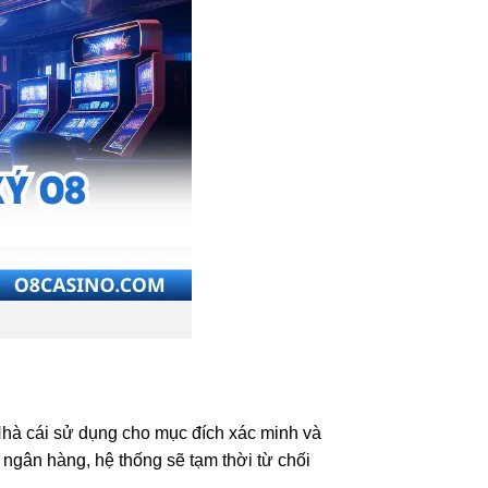
 Nhà cái sử dụng cho mục đích xác minh và
n ngân hàng, hệ thống sẽ tạm thời từ chối