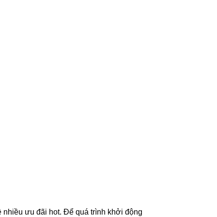
nhiều ưu đãi hot. Để quá trình khởi động