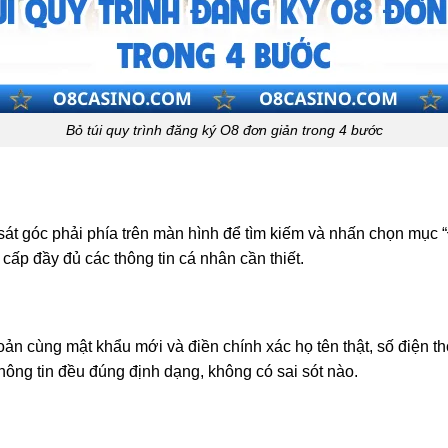
Bỏ túi quy trình đăng ký O8 đơn giản trong 4 bước
 sát góc phải phía trên màn hình để tìm kiếm và nhấn chọn mục
cấp đầy đủ các thông tin cá nhân cần thiết.
hoản cùng mật khẩu mới và điền chính xác họ tên thật, số điện th
ông tin đều đúng định dạng, không có sai sót nào.