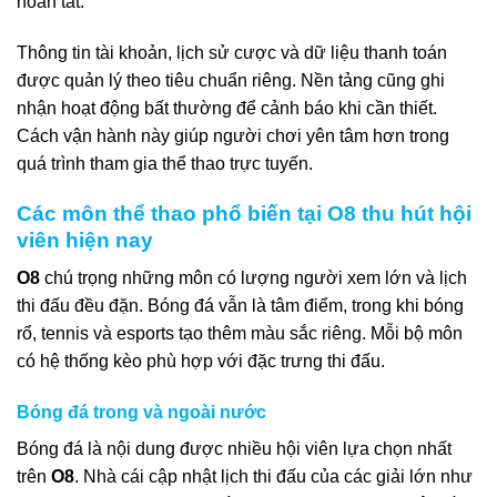
hoàn tất.
Thông tin tài khoản, lịch sử cược và dữ liệu thanh toán
được quản lý theo tiêu chuẩn riêng. Nền tảng cũng ghi
nhận hoạt động bất thường để cảnh báo khi cần thiết.
Cách vận hành này giúp người chơi yên tâm hơn trong
quá trình tham gia thể thao trực tuyến.
Các môn thể thao phổ biến tại O8 thu hút hội
viên hiện nay
O8
chú trọng những môn có lượng người xem lớn và lịch
thi đấu đều đặn. Bóng đá vẫn là tâm điểm, trong khi bóng
rổ, tennis và esports tạo thêm màu sắc riêng. Mỗi bộ môn
có hệ thống kèo phù hợp với đặc trưng thi đấu.
Bóng đá trong và ngoài nước
Bóng đá là nội dung được nhiều hội viên lựa chọn nhất
trên
O8
. Nhà cái cập nhật lịch thi đấu của các giải lớn như