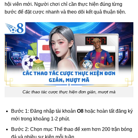
hội viên mới. Người chơi chỉ cần thực hiện đúng từng
bước để đặt cược nhanh và theo dõi kết quả thuận tiện.
Các thao tác cược thực hiện đơn giản, mượt mà
Bước 1: Đăng nhập tài khoản
O8
hoặc hoàn tất đăng ký
mới trong khoảng 1-2 phút.
Bước 2: Chọn mục Thể thao để xem hơn 200 trận bóng
đá và nhiều sự kiện mỗi tuần.