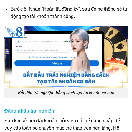
Bước 5: Nhấn “Hoàn tất đăng ký”, sau đó hệ thống sẽ tự
động tạo tài khoản thành công.
Bắt đầu trải nghiệm bằng cách tạo tài khoản cơ bản
Đăng nhập trải nghiệm
Sau khi sở hữu tài khoản, hội viên có thể đăng nhập để
truy cập toàn bộ chuyên mục thể thao trên nền tảng. Hệ