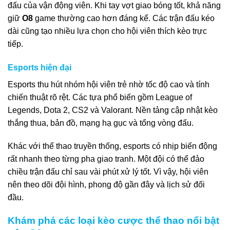
đấu của vận động viên. Khi tay vợt giao bóng tốt, khả năng
giữ
O8
game thường cao hơn đáng kể. Các trận đấu kéo
dài cũng tạo nhiều lựa chọn cho hội viên thích kèo trực
tiếp.
Esports hiện đại
Esports thu hút nhóm hội viên trẻ nhờ tốc độ cao và tính
chiến thuật rõ rệt. Các tựa phổ biến gồm League of
Legends, Dota 2, CS2 và Valorant. Nền tảng cập nhật kèo
thắng thua, bản đồ, mạng hạ gục và tổng vòng đấu.
Khác với thể thao truyền thống, esports có nhịp biến động
rất nhanh theo từng pha giao tranh. Một đội có thể đảo
chiều trận đấu chỉ sau vài phút xử lý tốt. Vì vậy, hội viên
nên theo dõi đội hình, phong độ gần đây và lịch sử đối
đầu.
Khám phá các loại kèo cược thể thao nổi bật