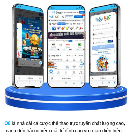
O8
là nhà cái cá cược thể thao trực tuyến chất lượng cao,
mang đến trải nghiệm giải trí đỉnh cao với giao diện hiện