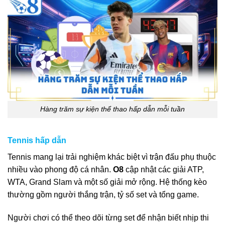
Hàng trăm sự kiện thể thao hấp dẫn mỗi tuần
Tennis hấp dẫn
Tennis mang lại trải nghiệm khác biệt vì trận đấu phụ thuộc
nhiều vào phong độ cá nhân.
O8
cập nhật các giải ATP,
WTA, Grand Slam và một số giải mở rộng. Hệ thống kèo
thường gồm người thắng trận, tỷ số set và tổng game.
Người chơi có thể theo dõi từng set để nhận biết nhịp thi