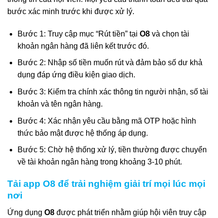
bước xác minh trước khi được xử lý.
Bước 1: Truy cập mục “Rút tiền” tại
O8
và chọn tài
khoản ngân hàng đã liên kết trước đó.
Bước 2: Nhập số tiền muốn rút và đảm bảo số dư khả
dụng đáp ứng điều kiện giao dịch.
Bước 3: Kiểm tra chính xác thông tin người nhận, số tài
khoản và tên ngân hàng.
Bước 4: Xác nhận yêu cầu bằng mã OTP hoặc hình
thức bảo mật được hệ thống áp dụng.
Bước 5: Chờ hệ thống xử lý, tiền thường được chuyển
về tài khoản ngân hàng trong khoảng 3-10 phút.
Tải app O8 để trải nghiệm giải trí mọi lúc mọi
nơi
Ứng dụng
O8
được phát triển nhằm giúp hội viên truy cập