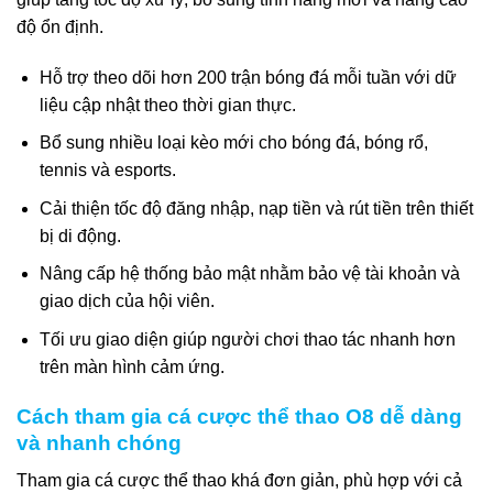
độ ổn định.
Hỗ trợ theo dõi hơn 200 trận bóng đá mỗi tuần với dữ
liệu cập nhật theo thời gian thực.
Bổ sung nhiều loại kèo mới cho bóng đá, bóng rổ,
tennis và esports.
Cải thiện tốc độ đăng nhập, nạp tiền và rút tiền trên thiết
bị di động.
Nâng cấp hệ thống bảo mật nhằm bảo vệ tài khoản và
giao dịch của hội viên.
Tối ưu giao diện giúp người chơi thao tác nhanh hơn
trên màn hình cảm ứng.
Cách tham gia cá cược thể thao O8 dễ dàng
và nhanh chóng
Tham gia cá cược thể thao khá đơn giản, phù hợp với cả