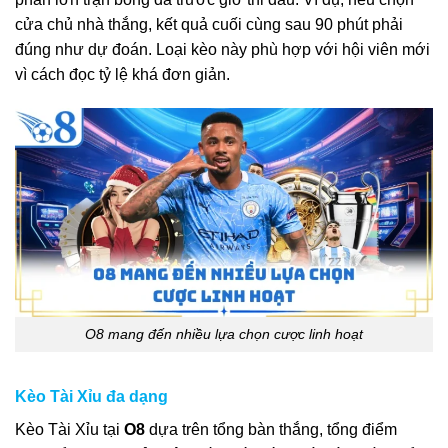
cửa chủ nhà thắng, kết quả cuối cùng sau 90 phút phải
đúng như dự đoán. Loại kèo này phù hợp với hội viên mới
vì cách đọc tỷ lệ khá đơn giản.
O8 mang đến nhiều lựa chọn cược linh hoạt
Kèo Tài Xỉu đa dạng
Kèo Tài Xỉu tại
O8
dựa trên tổng bàn thắng, tổng điểm