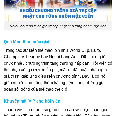
Nhiều chương trình giá trị cập nhật cho từng nhóm hội viên
Quà tặng theo mùa giải
Trong các sự kiện thể thao lớn như World Cup, Euro,
Champions League hay Ngoại hạng Anh,
O8
thường tổ
chức nhiều chương trình tặng thưởng hấp dẫn. Hội viên có
thể nhận vòng cược miễn phí, mã ưu đãi hoặc phần quà
giá trị khi đáp ứng điều kiện chương trình. Đây là cơ hội
giúp người chơi tăng thêm trải nghiệm trong những giai
đoạn sôi động của thể thao thế giới.
Khuyến mãi VIP cho hội viên
Thành viên có doanh số giao dịch cao sẽ được tham gia