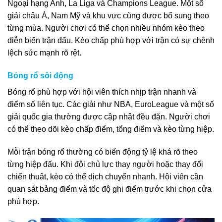
Ngoại hạng Anh, La Liga và Champions League. Một số
giải châu Á, Nam Mỹ và khu vực cũng được bổ sung theo
từng mùa. Người chơi có thể chọn nhiều nhóm kèo theo
diễn biến trận đấu. Kèo chấp phù hợp với trận có sự chênh
lệch sức mạnh rõ rệt.
Bóng rổ sôi động
Bóng rổ phù hợp với hội viên thích nhịp trận nhanh và
điểm số liên tục. Các giải như NBA, EuroLeague và một số
giải quốc gia thường được cập nhật đều đặn. Người chơi
có thể theo dõi kèo chấp điểm, tổng điểm và kèo từng hiệp.
Mỗi trận bóng rổ thường có biến động tỷ lệ khá rõ theo
từng hiệp đấu. Khi đội chủ lực thay người hoặc thay đổi
chiến thuật, kèo có thể dịch chuyển nhanh. Hội viên cần
quan sát bảng điểm và tốc độ ghi điểm trước khi chọn cửa
phù hợp.