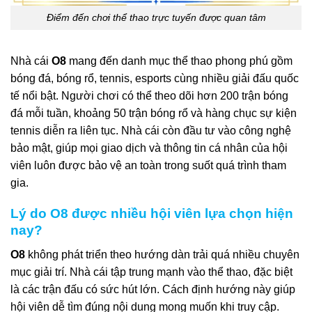
Điểm đến chơi thể thao trực tuyến được quan tâm
Nhà cái
O8
mang đến danh mục thể thao phong phú gồm
bóng đá, bóng rổ, tennis, esports cùng nhiều giải đấu quốc
tế nổi bật. Người chơi có thể theo dõi hơn 200 trận bóng
đá mỗi tuần, khoảng 50 trận bóng rổ và hàng chục sự kiện
tennis diễn ra liên tục. Nhà cái còn đầu tư vào công nghệ
bảo mật, giúp mọi giao dịch và thông tin cá nhân của hội
viên luôn được bảo vệ an toàn trong suốt quá trình tham
gia.
Lý do O8 được nhiều hội viên lựa chọn hiện
nay?
O8
không phát triển theo hướng dàn trải quá nhiều chuyên
mục giải trí. Nhà cái tập trung mạnh vào thể thao, đặc biệt
là các trận đấu có sức hút lớn. Cách định hướng này giúp
hội viên dễ tìm đúng nội dung mong muốn khi truy cập.