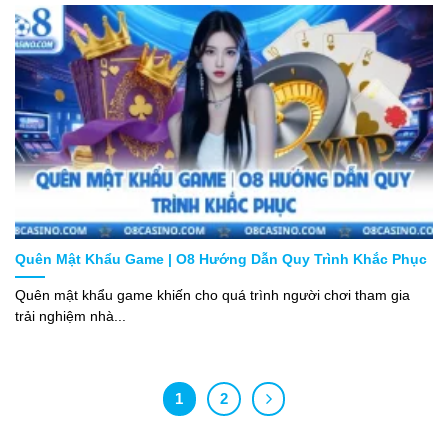
Quên Mật Khẩu Game | O8 Hướng Dẫn Quy Trình Khắc Phục
Quên mật khẩu game khiến cho quá trình người chơi tham gia
trải nghiệm nhà...
1
2