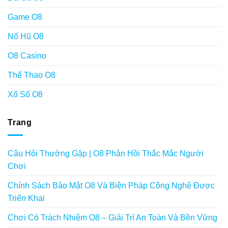
Game O8
Nổ Hũ O8
O8 Casino
Thể Thao O8
Xổ Số O8
Trang
Câu Hỏi Thường Gặp | O8 Phản Hồi Thắc Mắc Người
Chơi
Chính Sách Bảo Mật O8 Và Biện Pháp Công Nghệ Được
Triển Khai
Chơi Có Trách Nhiệm O8 – Giải Trí An Toàn Và Bền Vững