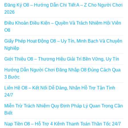
Đăng Ký O8 – Hướng Dẫn Chi Tiết A – Z Cho Người Chơi
2026
Điều Khoản Điều Kiện – Quyền Và Trách Nhiệm Hội Viên
O8
Giấy Phép Hoạt Động O8 – Uy Tín, Minh Bạch Và Chuyên
Nghiệp
Giới Thiệu O8 – Thương Hiệu Giải Trí Bền Vững, Uy Tín
Hướng Dẫn Người Chơi Đăng Nhập O8 Đúng Cách Qua
3 Bước
Liên Hệ O8 – Kết Nối Dễ Dàng, Nhận Hỗ Trợ Tận Tình
24/7
Miễn Trừ Trách Nhiệm Quy Định Pháp Lý Quan Trọng Cần
Biết
Nạp Tiền O8 – Hỗ Trợ 4 Kênh Thanh Toán Thần Tốc 24/7