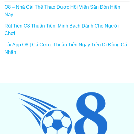
O8 – Nhà Cái Thể Thao Được Hội Viên Săn Đón Hiện
Nay
Rút Tiền O8 Thuận Tiện, Minh Bạch Dành Cho Người
Chơi
Tải App O8 | Cá Cược Thuận Tiện Ngay Trên Di Động Cá
Nhân