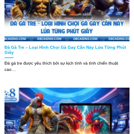
Đá Gà Tre – Loại Hình Chọi Gà Gay Cấn Nảy Lửa Từng Phút
Giây
Đá gà tre được yêu thích bởi sự kịch tính và tính chiến thuật
cao....