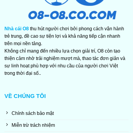
Nhà cái O8
thu hút người chơi bởi phong cách vận hành
trẻ trung, đề cao sự tiện lợi và khả năng tiếp cận nhanh
trên mọi nền tảng.
Không chỉ mang đến nhiều lựa chọn giải trí, O8 còn tạo
thiện cảm nhờ trải nghiệm mượt mà, thao tác đơn giản và
sự linh hoạt phù hợp với nhu cầu của người chơi Việt
trong thời đại số..
VỀ CHÚNG TÔI
Chính sách bảo mật
Miễn trừ trách nhiệm