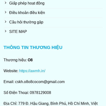
Giấp phép hoạt động
Điều khoản điều kiện
Câu hỏi thường gặp
SITE MAP
THÔNG TIN THƯƠNG HIỆU
Thương hiệu:
O8
Website:
https://awmh.in/
Email:
cskh.o8o8cocom@gmail.com
Số Điện Thoại: 0978129008
Địa Chỉ: 779 Đ. Hậu Giang, Bình Phú, Hồ Chí Minh, Việt